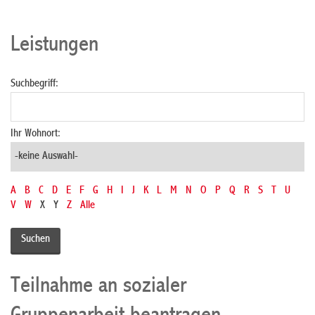
Leistungen
Suchbegriff:
Ihr Wohnort:
A
B
C
D
E
F
G
H
I
J
K
L
M
N
O
P
Q
R
S
T
U
V
W
X
Y
Z
Alle
Teilnahme an sozialer