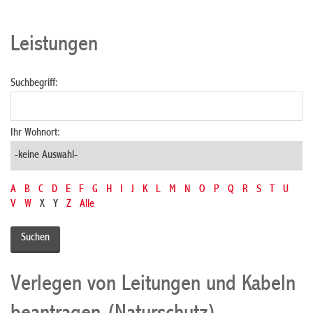
Leistungen
Suchbegriff:
Ihr Wohnort:
A
B
C
D
E
F
G
H
I
J
K
L
M
N
O
P
Q
R
S
T
U
V
W
X
Y
Z
Alle
Verlegen von Leitungen und Kabeln