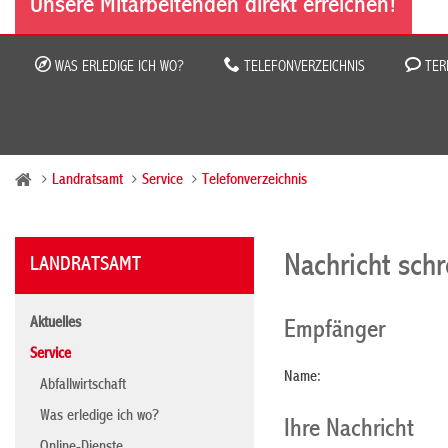
Unsere Mitarbeitenden direkt erreichen!
WAS ERLEDIGE ICH WO?
TELEFONVERZEICHNIS
TER
Landratsamt
Service
Telefonverzeichnis
Nachricht sch
LANDRATSAMT
Aktuelles
Empfänger
Service
Name:
Abfallwirtschaft
Was erledige ich wo?
Ihre Nachricht