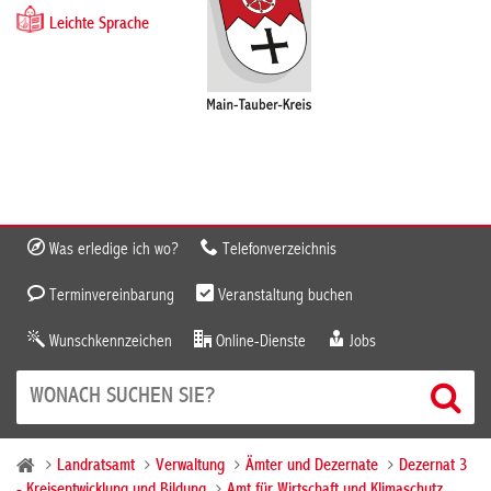
Leichte Sprache
Was erledige ich wo?
Telefonverzeichnis
Terminvereinbarung
Veranstaltung buchen
Wunschkennzeichen
Online-Dienste
Jobs
Landratsamt
Verwaltung
Ämter und Dezernate
Dezernat 3