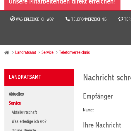
Unsere Mitarbeitenden direkt erreichen!
WAS ERLEDIGE ICH WO?
TELEFONVERZEICHNIS
TER
Landratsamt
Service
Telefonverzeichnis
Nachricht sch
LANDRATSAMT
Aktuelles
Empfänger
Service
Name:
Abfallwirtschaft
Was erledige ich wo?
Ihre Nachricht