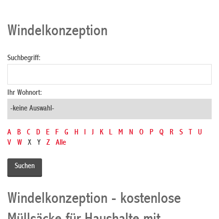
Windelkonzeption
Suchbegriff:
Ihr Wohnort:
A
B
C
D
E
F
G
H
I
J
K
L
M
N
O
P
Q
R
S
T
U
V
W
X
Y
Z
Alle
Windelkonzeption - kostenlose