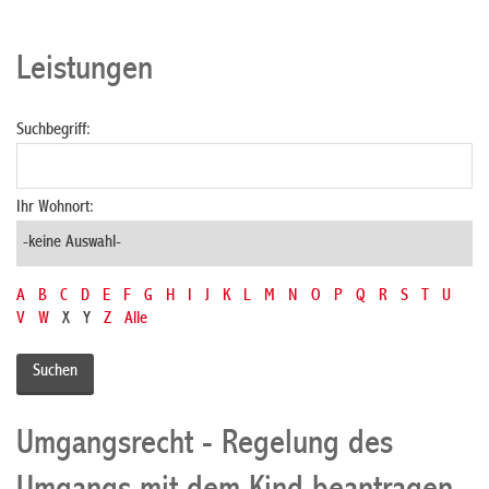
Leistungen
Suchbegriff:
Ihr Wohnort:
A
B
C
D
E
F
G
H
I
J
K
L
M
N
O
P
Q
R
S
T
U
V
W
X
Y
Z
Alle
Umgangsrecht - Regelung des