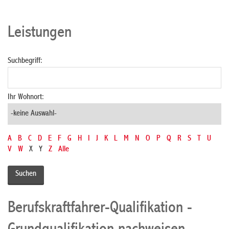
Leistungen
Suchbegriff:
Ihr Wohnort:
A
B
C
D
E
F
G
H
I
J
K
L
M
N
O
P
Q
R
S
T
U
V
W
X
Y
Z
Alle
Berufskraftfahrer-Qualifikation -