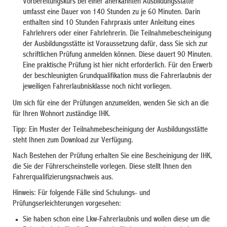
Vorbere
i
tungskurs bei einer anerkannten Ausbildung
s
stätte
umfasst eine Dauer von 140 Stunden zu je 60 Minuten. Darin
enthalten sind 10 Stu
n
den Fahrpraxis unter Anleitung eines
Fahrle
h
rers oder einer Fahrlehrerin. Die Teilnahmeb
e
scheinigung
der Ausbildungsstätte ist Vorau
s
setzung dafür, dass Sie sich zur
schriftlichen Prüfung anmelden können. Diese dauert 90 Minuten.
Eine praktische Prüfung ist hier nicht erforderlich. Für den Erwerb
der beschleuni
g
ten Grundqualifikation muss die Fahrerlaubnis der
jeweiligen Fahrerlaubnisklasse noch nicht vorliegen.
Um sich für eine der Prüfungen anzumelden, wenden Sie sich an die
für Ihren Wohnort zuständige IHK.
Tipp:
Ein Muster der Teilnahmebescheinigung der Ausbildungsstätte
steht Ihnen zum Download zur Verfügung.
Nach Bestehen der Prüfung erhalten Sie eine Bescheinigung der IHK,
die Sie der Führerscheinstelle vorlegen. Diese stellt Ihnen den
Fahrerqualifizierungsnachweis aus.
Hinweis:
Für folgende Fälle sind Schulungs- und
Prüfungserleicht
e
rungen vorgesehen:
Sie haben schon eine Lkw-Fahrerlaubnis und wollen diese um die