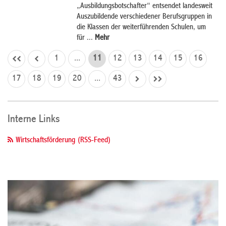
„Ausbildungsbotschafter“ entsendet landesweit
Auszubildende verschiedener Berufsgruppen in
die Klassen der weiterführenden Schulen, um
für ...
Mehr
1
...
11
12
13
14
15
16
17
18
19
20
...
43
Interne Links
Wirtschaftsförderung (RSS-Feed)