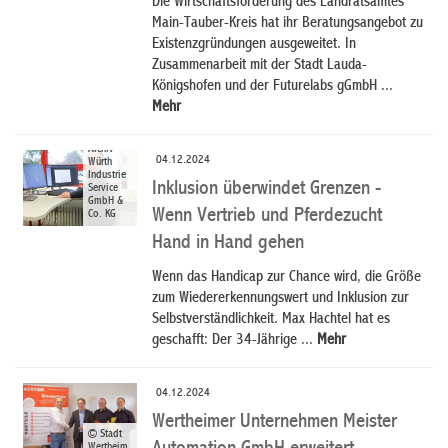
Die Wirtschaftsförderung des Landratsamtes
Main-Tauber-Kreis hat ihr Beratungsangebot zu
Existenzgründungen ausgeweitet. In
Zusammenarbeit mit der Stadt Lauda-
Königshofen und der Futurelabs gGmbH ...
Mehr
© Pia
Schmitt,
Archiv
04.12.2024
Würth
Industrie
Inklusion überwindet Grenzen -
Service
GmbH &
Wenn Vertrieb und Pferdezucht
Co. KG
Hand in Hand gehen
Wenn das Handicap zur Chance wird, die Größe
zum Wiedererkennungswert und Inklusion zur
Selbstverständlichkeit. Max Hachtel hat es
geschafft: Der 34-Jährige ...
Mehr
04.12.2024
Wertheimer Unternehmen Meister
© Stadt
Wertheim