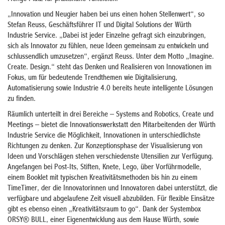
„Innovation und Neugier haben bei uns einen hohen Stellenwert“, so
Stefan Reuss, Geschäftsführer IT und Digital Solutions der Würth
Industrie Service. „Dabei ist jeder Einzelne gefragt sich einzubringen,
sich als Innovator zu fühlen, neue Ideen gemeinsam zu entwickeln und
schlussendlich umzusetzen“, ergänzt Reuss. Unter dem Motto „Imagine.
Create. Design.“ steht das Denken und Realisieren von Innovationen im
Fokus, um für bedeutende Trendthemen wie Digitalisierung,
Automatisierung sowie Industrie 4.0 bereits heute intelligente Lösungen
zu finden.
Räumlich unterteilt in drei Bereiche – Systems and Robotics, Create und
Meetings – bietet die Innovationswerkstatt den Mitarbeitenden der Würth
Industrie Service die Möglichkeit, Innovationen in unterschiedlichste
Richtungen zu denken. Zur Konzeptionsphase der Visualisierung von
Ideen und Vorschlägen stehen verschiedenste Utensilien zur Verfügung.
Angefangen bei Post-Its, Stiften, Knete, Lego, über Vorführmodelle,
einem Booklet mit typischen Kreativitätsmethoden bis hin zu einem
TimeTimer, der die Innovatorinnen und Innovatoren dabei unterstützt, die
verfügbare und abgelaufene Zeit visuell abzubilden. Für flexible Einsätze
gibt es ebenso einen „Kreativitätsraum to go“. Dank der Systembox
ORSY® BULL, einer Eigenentwicklung aus dem Hause Würth, sowie