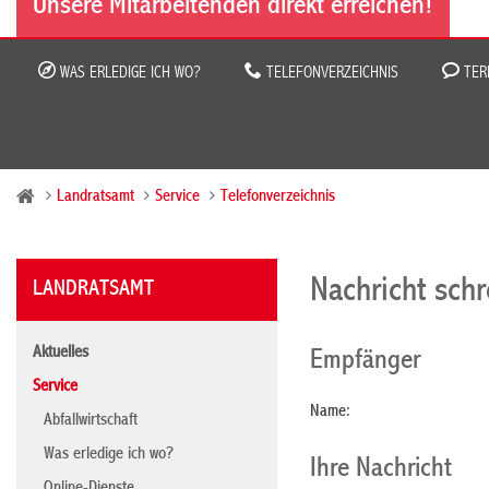
Unsere Mitarbeitenden direkt erreichen!
WAS ERLEDIGE ICH WO?
TELEFONVERZEICHNIS
TER
Landratsamt
Service
Telefonverzeichnis
Nachricht sch
LANDRATSAMT
Aktuelles
Empfänger
Service
Name:
Abfallwirtschaft
Was erledige ich wo?
Ihre Nachricht