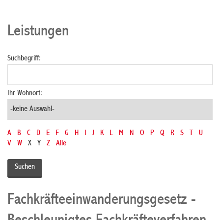
Leistungen
Suchbegriff:
Ihr Wohnort:
A
B
C
D
E
F
G
H
I
J
K
L
M
N
O
P
Q
R
S
T
U
V
W
X
Y
Z
Alle
Fachkräfteeinwanderungsgesetz -