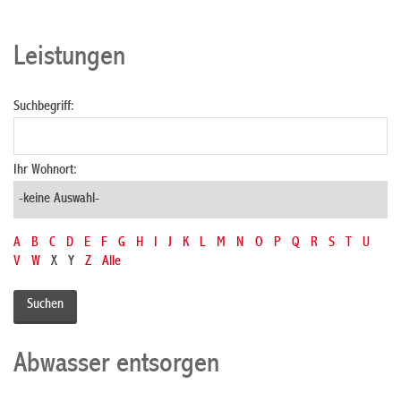
Leistungen
Suchbegriff:
Ihr Wohnort:
A
B
C
D
E
F
G
H
I
J
K
L
M
N
O
P
Q
R
S
T
U
V
W
X
Y
Z
Alle
Abwasser entsorgen