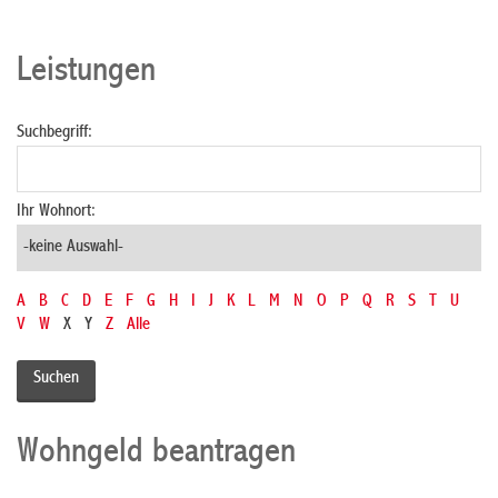
Leistungen
Suchbegriff:
Ihr Wohnort:
A
B
C
D
E
F
G
H
I
J
K
L
M
N
O
P
Q
R
S
T
U
V
W
X
Y
Z
Alle
Wohngeld beantragen