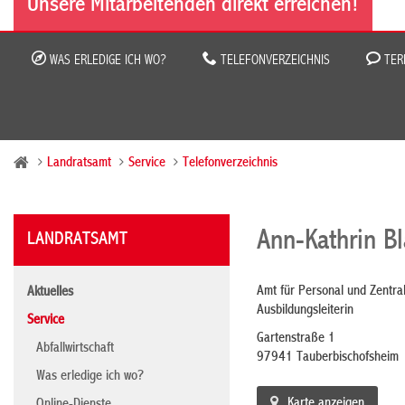
Unsere Mitarbeitenden direkt erreichen!
WAS ERLEDIGE ICH WO?
TELEFONVERZEICHNIS
TER
Landratsamt
Service
Telefonverzeichnis
Ann-Kathrin Bl
LANDRATSAMT
Amt für Personal und Zentra
Aktuelles
Ausbildungsleiterin
Service
Gartenstraße 1
Abfallwirtschaft
97941 Tauberbischofsheim
Was erledige ich wo?
Karte anzeigen