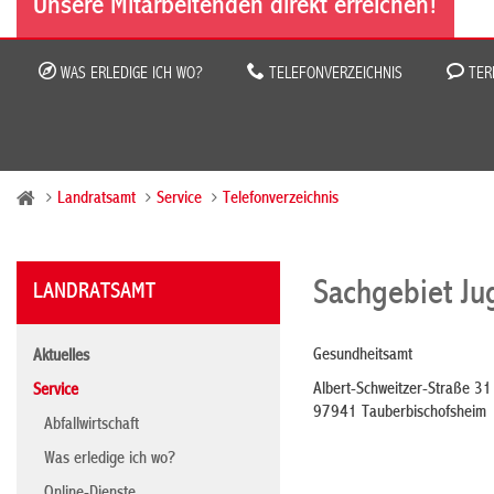
Unsere Mitarbeitenden direkt erreichen!
WAS ERLEDIGE ICH WO?
TELEFONVERZEICHNIS
TER
Landratsamt
Service
Telefonverzeichnis
Sachgebiet Ju
LANDRATSAMT
Gesundheitsamt
Aktuelles
Albert-Schweitzer-Straße 31
Service
97941 Tauberbischofsheim
Abfallwirtschaft
Was erledige ich wo?