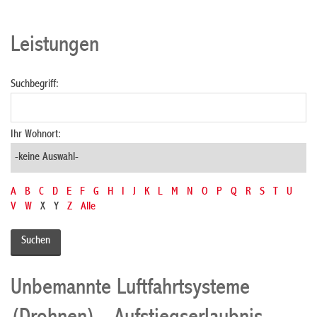
Leistungen
Suchbegriff:
Ihr Wohnort:
A
B
C
D
E
F
G
H
I
J
K
L
M
N
O
P
Q
R
S
T
U
V
W
X
Y
Z
Alle
Unbemannte Luftfahrtsysteme