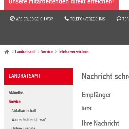
Unsere Mitarbeitenden direkt erreichen!
WAS ERLEDIGE ICH WO?
TELEFONVERZEICHNIS
TER
Landratsamt
Service
Telefonverzeichnis
Nachricht sch
LANDRATSAMT
Aktuelles
Empfänger
Service
Name:
Abfallwirtschaft
Was erledige ich wo?
Ihre Nachricht