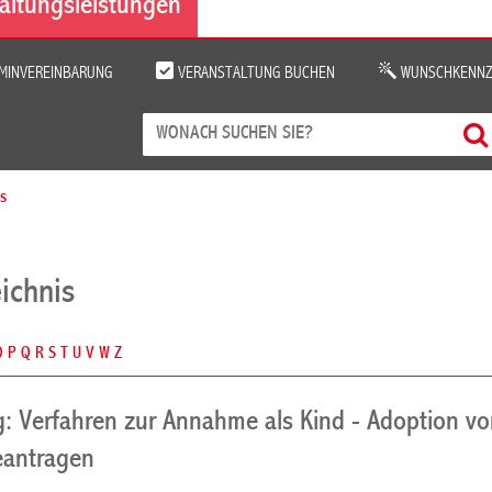
altungsleistungen
MINVEREINBARUNG
VERANSTALTUNG BUCHEN
WUNSCHKENNZ
is
ichnis
O
P
Q
R
S
T
U
V
W
Z
g: Verfahren zur Annahme als Kind - Adoption v
eantragen