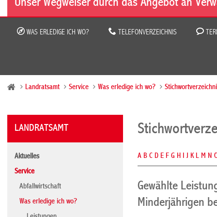
Unser Wegweiser durch das Angebot an Verw
WAS ERLEDIGE ICH WO?
TELEFONVERZEICHNIS
TER
Landratsamt
Service
Was erledige ich wo?
Stichwortverzeichn
Stichwortverze
LANDRATSAMT
A
B
C
D
E
F
G
H
I
J
K
L
M
N
Aktuelles
Service
Gewählte Leistun
Abfallwirtschaft
Minderjährigen b
Was erledige ich wo?