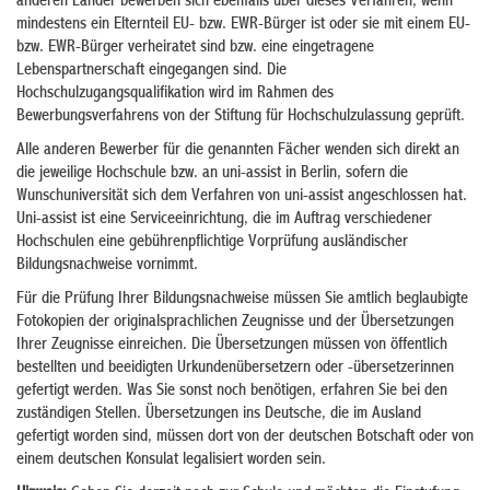
anderen Länder bewerben sich ebenfalls über dieses Verfahren, wenn
mindestens ein Elternteil EU- bzw. EWR-Bürger ist oder sie mit einem EU-
bzw. EWR-Bürger verheiratet sind bzw. eine eingetragene
Lebenspartnerschaft eingegangen sind. Die
Hochschulzugangsqualifikation wird im Rahmen des
Bewerbungsverfahrens von der Stiftung für Hochschulzulassung geprüft.
Alle anderen Bewerber für die genannten Fächer wenden sich direkt an
die jeweilige Hochschule bzw. an uni-assist in Berlin, sofern die
Wunschuniversität sich dem Verfahren von uni-assist angeschlossen hat.
Uni-assist ist eine Serviceeinrichtung, die im Auftrag verschiedener
Hochschulen eine gebührenpflichtige Vorprüfung ausländischer
Bildungsnachweise vornimmt.
Für die Prüfung Ihrer Bildungsnachweise müssen Sie amtlich beglaubigte
Fotokopien der originalsprachlichen Zeugnisse und der Übersetzungen
Ihrer Zeugnisse einreichen. Die Übersetzungen müssen von öffentlich
bestellten und beeidigten Urkundenübersetzern oder -übersetzerinnen
gefertigt werden
. Was Sie sonst noch benötigen, erfahren Sie bei den
zuständigen Stellen.
Übersetzungen ins Deutsche, die im Ausland
gefertigt worden sind, müssen dort von der deutschen Botschaft oder von
einem deutschen Konsulat legalisiert worden sein.