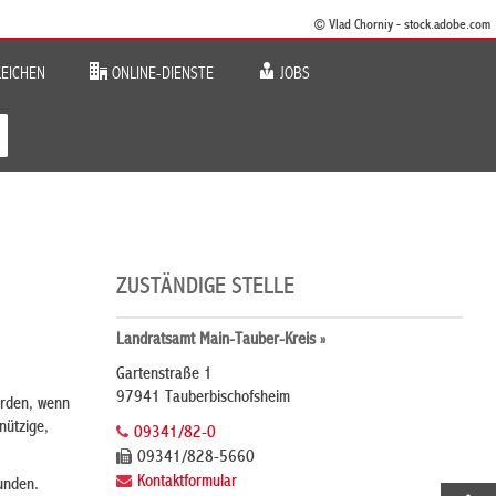
© Vlad Chorniy - stock.adobe.com
EICHEN
ONLINE-DIENSTE
JOBS
ZUSTÄNDIGE STELLE
Landratsamt Main-Tauber-Kreis »
Gartenstraße 1
97941 Tauberbischofsheim
erden, wenn
nützige,
09341/82-0
09341/828-5660
Kontaktformular
unden.