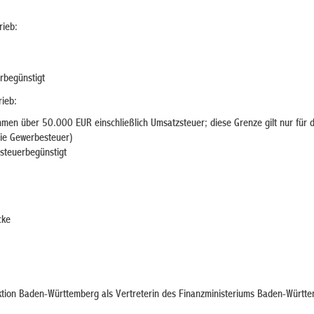
rieb:
rbegünstigt
rieb:
ahmen über 50.000 EUR einschließlich Umsatzsteuer; diese Grenze gilt nur für d
die Gewerbesteuer)
zsteuerbegünstigt
cke
tion Baden-Württemberg als Vertreterin des Finanzministeriums Baden-Württ