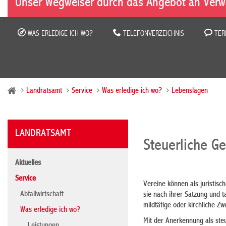
Unser Wegweiser durch das Angebot an Verw
WAS ERLEDIGE ICH WO?
TELEFONVERZEICHNIS
TER
Landratsamt
Service
Was erledige ich wo?
Lebenslagen
LANDRATSAMT
Steuerliche G
Aktuelles
Service
Vereine können als juristis
Abfallwirtschaft
sie nach ihrer Satzung und t
mildtätige oder kirchliche Zw
Was erledige ich wo?
Mit der Anerkennung als ste