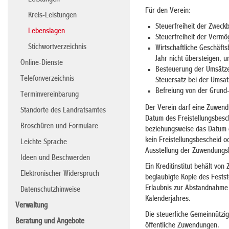
Leistungen
Für den Verein:
Kreis-Leistungen
Steuerfreiheit der Zweck
Lebenslagen
Steuerfreiheit der Vermö
Stichwortverzeichnis
Wirtschaftliche Geschäft
Jahr nicht übersteigen, 
Online-Dienste
Besteuerung der Umsätze
Telefonverzeichnis
Steuersatz bei der Umsat
Befreiung von der Grund
Terminvereinbarung
Der Verein darf eine Zuwend
Standorte des Landratsamtes
Datum des Freistellungsbesc
Broschüren und Formulare
beziehungsweise das Datum de
kein Freistellungsbescheid 
Leichte Sprache
Ausstellung der Zuwendungs
Ideen und Beschwerden
Ein Kreditinstitut behält von
Elektronischer Widerspruch
beglaubigte Kopie des Fests
Erlaubnis zur Abstandnahme 
Datenschutzhinweise
Kalenderjahres.
Verwaltung
Die steuerliche Gemeinnützig
Beratung und Angebote
öffentliche Zuwendungen.