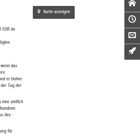
Karte anzeigen
0 EUR im
ßigten
, wenn das
hre
und er bisher
 der Tag der
g eine amtlich
erbundene
ss des
ung für