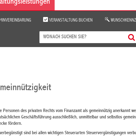
altungsleistungen
MINVEREINBARUNG
VERANSTALTUNG BUCHEN
WUNSCHKENNZ
emeinnützigkeit
che Personen des privaten Rechts vom Finanzamt als gemeinnützig anerkannt w
atsächlichen Geschäftsführung ausschließlich, unmittelbar und selbstlos gemein
ecke fördern.
uerbegünstigt sind bei allen wichtigen Steuerarten Steuervergünstigungen verb