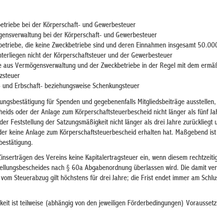
betriebe bei der Körperschaft- und Gewerbesteuer
gensverwaltung bei der Körperschaft- und Gewerbesteuer
sbetriebe, die keine Zweckbetriebe sind und deren Einnahmen insgesamt 50.00
unterliegen nicht der Körperschaftsteuer und der Gewerbesteuer
 aus Vermögensverwaltung und der Zweckbetriebe in der Regel mit dem ermä
zsteuer
- und Erbschaft- beziehungsweise Schenkungsteuer
ungsbestätigung für Spenden und gegebenenfalls Mitgliedsbeiträge ausstellen
heids oder der Anlage zum Körperschaftsteuerbescheid nicht länger als fünf Ja
r Feststellung der Satzungsmäßigkeit nicht länger als drei Jahre zurückliegt 
oder keine Anlage zum Körperschaftsteuerbescheid erhalten hat. Maßgebend ist
bestätigung.
 Zinserträgen des Vereins keine Kapitalertragsteuer ein, wenn diesem rechtzeiti
tellungsbescheides nach § 60a Abgabenordnung überlassen wird. Die damit v
vom Steuerabzug gilt höchstens für drei Jahre; die Frist endet immer am Schlu
keit ist teilweise (abhängig von den jeweiligen Förderbedingungen) Voraussetz