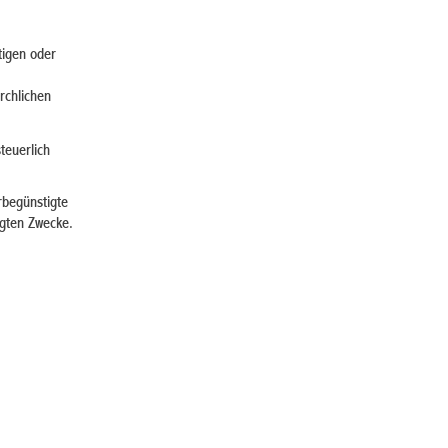
tigen oder
rchlichen
teuerlich
rbegünstigte
igten Zwecke.