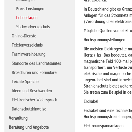
Leistungen
Arzt abklären.
Kreis-Leistungen
In Deutschland gibt es Gren
Anlagen für das Stromnetz 
Lebenslagen
(Verordnung über elektromag
Stichwortverzeichnis
Mögliche Quellen von elektr
Online-Dienste
Hochspannungsleitungen
Telefonverzeichnis
Die meisten Elektrogeräte n
Terminvereinbarung
Hertz (Hz). Das bedeutet, d
magnetische Feld 100-mal p
Standorte des Landratsamtes
transportiert, um Verluste 
Broschüren und Formulare
elektrische und magnetische 
angeordnet sind und in welc
Leichte Sprache
Strahlenschutz bietet weiter
Ideen und Beschwerden
Sie treten zum Beispiel in 
Elektronischer Widerspruch
Erdkabel
Datenschutzhinweise
Erdkabel sind eine technisch
Hochspannungsfreileitungen,
Verwaltung
Elektroumspannanlagen
Beratung und Angebote