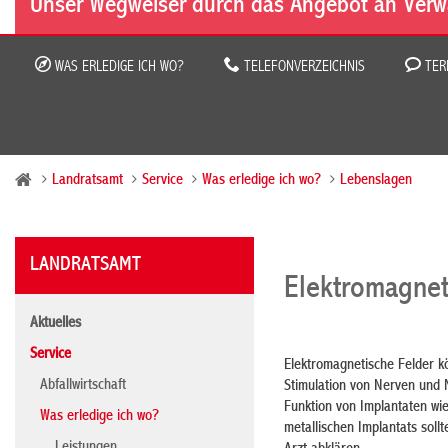
Unser Wegweiser durch das Angebot an Verw
WAS ERLEDIGE ICH WO?
TELEFONVERZEICHNIS
TER
Landratsamt
Service
Was erledige ich wo?
Lebenslagen
LANDRATSAMT
Elektromagnet
Aktuelles
Service
Elektromagnetische Felder k
Abfallwirtschaft
Stimulation von Nerven und 
Funktion von Implantaten
wi
Was erledige ich wo?
metallischen Implantats soll