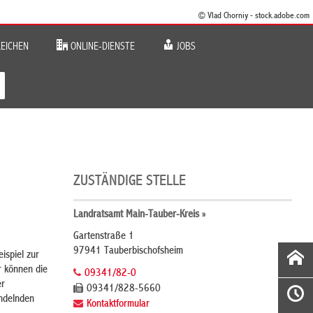
© Vlad Chorniy - stock.adobe.com
EICHEN
ONLINE-DIENSTE
JOBS
ZUSTÄNDIGE STELLE
Landratsamt Main-Tauber-Kreis »
Gartenstraße 1
97941 Tauberbischofsheim
ispiel zur
r können die
09341/82-0
er
09341/828-5660
andelnden
Kontaktformular