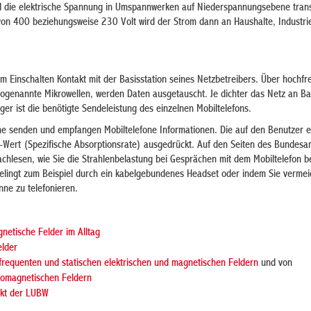
d die elektrische Spannung in Umspannwerken auf Niederspannungsebene trans
on 400 beziehungsweise 230 Volt wird der Strom dann an Haushalte, Industri
em Einschalten Kontakt mit der Basisstation seines Netzbetreibers. Über hochf
sogenannte Mikrowellen, werden Daten ausgetauscht. Je dichter das Netz an Ba
er ist die benötigte Sendeleistung des einzelnen Mobiltelefons.
e senden und empfangen Mobiltelefone Informationen. Die auf den Benutzer e
-Wert (Spezifische Absorptionsrate) ausgedrückt. Auf den Seiten des Bundesa
achlesen, wie Sie die Strahlenbelastung bei Gesprächen mit dem Mobiltelefon 
gelingt zum Beispiel durch ein kabelgebundenes Headset oder indem Sie vermei
ne zu telefonieren.
netische Felder im Alltag
elder
frequenten und statischen elektrischen und magnetischen Feldern
und von
romagnetischen Feldern
ekt der LUBW