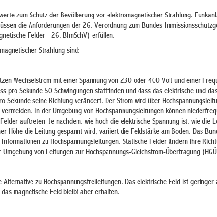
zwerte zum Schutz der Bevölkerung vor elektromagnetischer Strahlung. Funkan
müssen die Anforderungen der 26. Verordnung zum Bundes-Immissionsschutzg
netische Felder - 26. BImSchV) erfüllen.
omagnetischer Strahlung sind:
utzen Wechselstrom mit einer Spannung von 230 oder 400 Volt und einer Fre
ass pro Sekunde 50 Schwingungen stattfinden und dass das elektrische und da
ro Sekunde seine Richtung verändert. Der Strom wird über Hochspannungsleit
zu vermeiden. In der Umgebung von Hochspannungsleitungen können niederfreq
Felder auftreten. Je nachdem, wie hoch die elektrische Spannung ist, wie die Le
her Höhe die Leitung gespannt wird, variiert die Feldstärke am Boden. Das Bun
e Informationen zu Hochspannungsleitungen. Statische Felder ändern ihre Richt
der Umgebung von Leitungen zur Hochspannungs-Gleichstrom-Übertragung (HGÜ
e Alternative zu Hochspannungsfreileitungen. Das elektrische Feld ist geringer a
 das magnetische Feld bleibt aber erhalten.