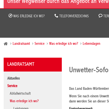
Unser Wegweiser durch das Angebot an Verw
WAS ERLEDIGE ICH WO?
TELEFONVERZEICHNIS
TER
Landratsamt
Service
Was erledige ich wo?
Lebenslagen
LANDRATSAMT
Unwetter-Sofor
Aktuelles
Service
Das Land Baden-Württemberg 
Abfallwirtschaft
Wenn Sie nach einem Unwette
Was erledige ich wo?
dann werden Sie an dieser St