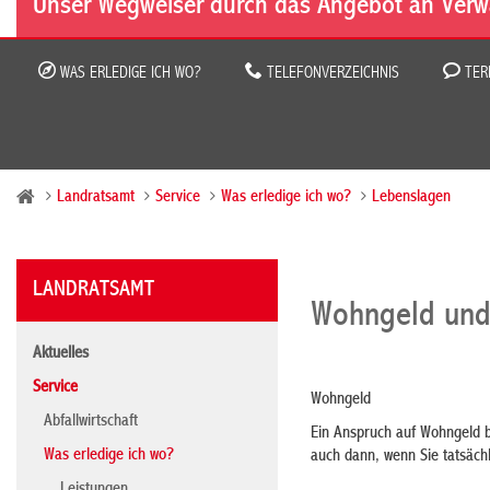
Unser Wegweiser durch das Angebot an Verw
WAS ERLEDIGE ICH WO?
TELEFONVERZEICHNIS
TER
Landratsamt
Service
Was erledige ich wo?
Lebenslagen
LANDRATSAMT
Wohngeld und
Aktuelles
Service
Wohngeld
Abfallwirtschaft
Ein Anspruch auf Wohngeld b
Was erledige ich wo?
auch dann, wenn Sie tatsächl