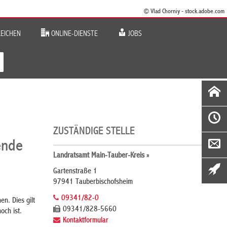
© Vlad Chorniy - stock.adobe.com
EICHEN
ONLINE-DIENSTE
JOBS
ZUSTÄNDIGE STELLE
ende
Landratsamt Main-Tauber-Kreis »
Gartenstraße 1
97941 Tauberbischofsheim
09341/82-0
n. Dies gilt
09341/828-5660
och ist.
Kontaktformular