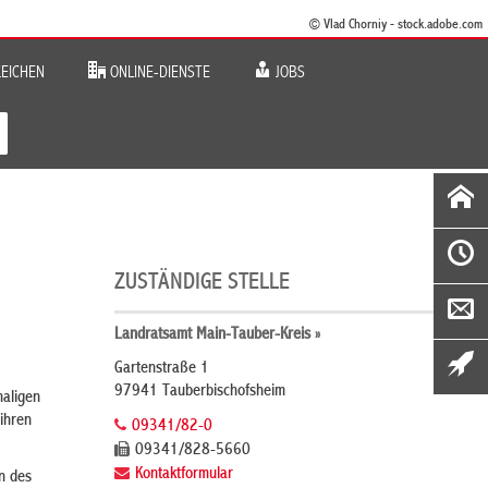
© Vlad Chorniy - stock.adobe.com
EICHEN
ONLINE-DIENSTE
JOBS
ZUSTÄNDIGE STELLE
Landratsamt Main-Tauber-Kreis »
Gartenstraße 1
97941 Tauberbischofsheim
maligen
ihren
09341/82-0
09341/828-5660
Kontaktformular
n des