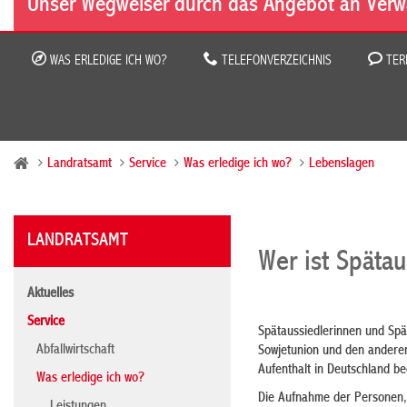
Unser Wegweiser durch das Angebot an Verw
WAS ERLEDIGE ICH WO?
TELEFONVERZEICHNIS
TER
Landratsamt
Service
Was erledige ich wo?
Lebenslagen
LANDRATSAMT
Wer ist Spätau
Aktuelles
Service
Spätaussiedlerinnen und Spä
Abfallwirtschaft
Sowjetunion und den anderen
Aufenthalt in Deutschland beg
Was erledige ich wo?
Die Aufnahme der Personen, 