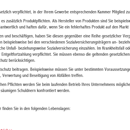
setzlich verpflichtet, in der Ihrem Gewerbe entsprechenden Kammer Mitglied z
s zusätzlich Produktpflichten. Als Hersteller von Produkten sind Sie beispielsw
rantwortlich und haften dafür, wenn Sie ein fehlerhaftes Produkt auf den Markt
len und beschäftigen, haben Sie diesen gegenüber eine Reihe gesetzlicher Verp
en beispielsweise bei den verschiedenen Sozialversicherungsträgern an- bezie
che Unfall- beziehungsweise Sozialversicherung einzahlen. Im Krankheitsfall od
 Entgeltfortzahlung verpflichtet. Sie müssen ebenso die geltenden gesetzlichen
hutz berücksichtigen.
schutz beitragen. Beispielsweise müssen Sie unter bestimmten Voraussetzung
Verwertung und Beseitigung von Abfällen treffen.
hen Pflichten werden Sie beim laufenden Betrieb Ihres Unternehmens möglich
 säumigen Schuldnern konfrontiert werden.
 finden Sie in den folgenden Lebenslagen: