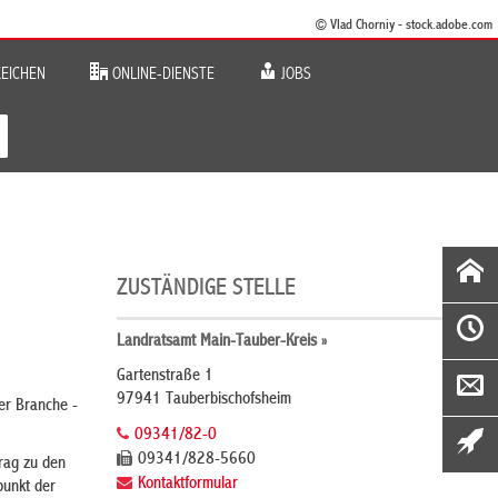
© Vlad Chorniy - stock.adobe.com
EICHEN
ONLINE-DIENSTE
JOBS
ZUSTÄNDIGE STELLE
Landratsamt Main-Tauber-Kreis »
Gartenstraße 1
97941 Tauberbischofsheim
er Branche -
09341/82-0
09341/828-5660
trag zu den
Kontaktformular
punkt der