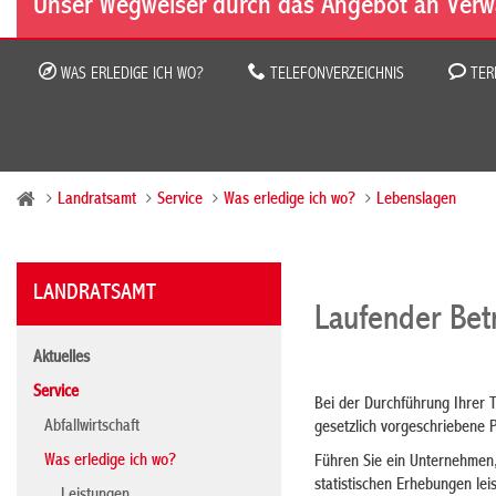
Unser Wegweiser durch das Angebot an Verw
WAS ERLEDIGE ICH WO?
TELEFONVERZEICHNIS
TER
Landratsamt
Service
Was erledige ich wo?
Lebenslagen
LANDRATSAMT
Laufender Bet
Aktuelles
Service
Bei der Durchführung Ihrer 
Abfallwirtschaft
gesetzlich vorgeschriebene P
Was erledige ich wo?
Führen Sie ein Unternehmen, 
statistischen Erhebungen lei