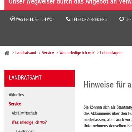
Unser Wegweiser durch das Angebot an Verw
WAS ERLEDIGE ICH WO?
TELEFONVERZEICHNIS
TER
Landratsamt
Service
Was erledige ich wo?
Lebenslagen
LANDRATSAMT
Hinweise für 
Aktuelles
Service
Sie können sich als Staatsa
Abfallwirtschaft
des Abkommens über den Eur
niederlassen, aber auch vor
Was erledige ich wo?
Unternehmens denselben Bes