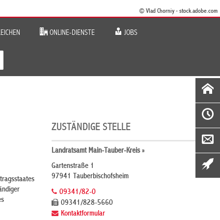
© Vlad Chorniy - stock.adobe.com
EICHEN
ONLINE-DIENSTE
JOBS
ZUSTÄNDIGE STELLE
Landratsamt Main-Tauber-Kreis »
Gartenstraße 1
97941 Tauberbischofsheim
tragsstaates
ändiger
09341/82-0
es
09341/828-5660
Kontaktformular