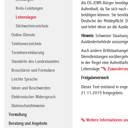
Leistungen
Als EU-/EWR-Bürger benötigen
Kreis-Leistungen
Aufenthalt, da Sie sich nach
betätigen können. Sie benöt
Lebenslagen
Deutsche der Meldepflicht. D
Stichwortverzeichnis
und leitet diese an die Ausl
Online-Dienste
Hinweis:
Schweizer Staatsange
Ausländerbehörde anzuzeigen
Telefonverzeichnis
Auch andere Drittstaatsange
Terminvereinbarung
Dienstleistungen vorübergeh
Standorte des Landratsamtes
in der Regel eine Aufenthalt
Lebenslage "
Zuwanderun
Broschüren und Formulare
Freigabevermerk
Leichte Sprache
Dieser Text entstand in eng
Ideen und Beschwerden
21.11.2019 freigegeben.
Elektronischer Widerspruch
Datenschutzhinweise
Verwaltung
Weitere Informationen u
Beratung und Angebote