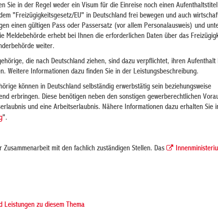
 Sie in der Regel weder ein Visum für die Einreise noch einen Aufenthaltstitel
 dem "Freizügigkeitsgesetz/EU" in Deutschland frei bewegen und auch wirtschaft
igen einen gültigen Pass oder Passersatz (vor allem Personalausweis) und unte
ie Meldebehörde erhebt bei Ihnen die erforderlichen Daten über das Freizügigk
änderbehörde weiter.
hörige, die nach Deutschland ziehen, sind dazu verpflichtet, ihren Aufenthalt 
. Weitere Informationen dazu finden Sie in der Leistungsbeschreibung.
hörige können in Deutschland selbständig erwerbstätig sein beziehungsweise
end erbringen. Diese benötigen neben den sonstigen gewerberechtlichen Vor
serlaubnis und eine Arbeitserlaubnis. Nähere Informationen dazu erhalten Sie i
g
".
er Zusammenarbeit mit den fachlich zuständigen Stellen. Das
Innenministeri
nd Leistungen zu diesem Thema