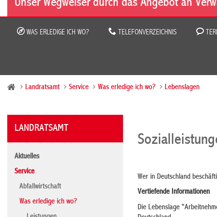
Unser Wegweiser durch das Angebot an Verw
WAS ERLEDIGE ICH WO?
TELEFONVERZEICHNIS
TER
Landratsamt
Service
Was erledige ich wo?
Lebenslagen
LANDRATSAMT
Sozialleistun
Aktuelles
Service
Wer in Deutschland beschäftig
Abfallwirtschaft
Vertiefende Informationen
Was erledige ich wo?
Die Lebenslage "Arbeitnehme