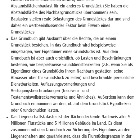
Zufahrt zu einer öffentlichen Straße) oder eine
Abstandsflächenbaulast für ein anderes Grundstück (Sie haben die
Abstandsfläche des Nachbargrundstücks übernommen) sein.
Baulasten stellen reale Belastungen des Grundstückes dar und sind
daher ein wertbeeinflussender Faktor beim Erwerb eines
Grundstückes.
Das Grundbuch gibt Auskunft über die Rechte, die an einem
Grundstück bestehen. In das Grundbuch wird beispielsweise
eingetragen, wer Eigentümer eines Grundstücks ist. Aus dem
Grundbuch ist aber auch ersichtlich, ob Lasten und Beschränkungen
bestehen, wie beispielsweise Grunddienstbarkeiten (z.B. wenn Sie als
Eigentümer eines Grundstücks Ihrem Nachbarn gestatten, seine
Abwasser über Ihr Grundstück zu leiten) und beschränkte persönliche
Dienstbarkeiten, Auflassungsvormerkungen und
Verfügungsbeschränkungen (Insolvenz- und
Testamentsvollstreckervermerke und Ähnliches). Außerdem kann dem
Grundbuch entnommen werden, ob auf dem Grundstück Hypotheken
oder Grundschulden lasten.
Das Liegenschaftskataster ist der flächendeckende Nachweis aller 9
Millionen Flurstücke und 5 Millionen Gebäude im Land. Es dient
zusammen mit dem Grundbuch zur Sicherung des Eigentums an den
Liegenschaften und gewährleistet, dass die Flurstücksgrenzen in der