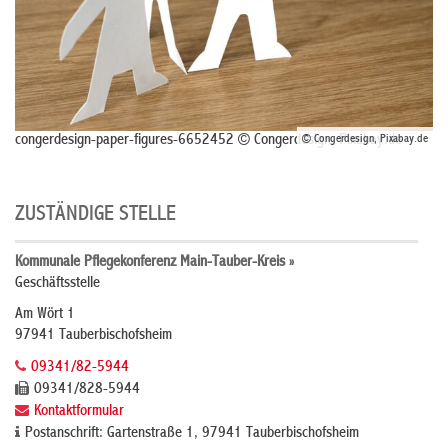
congerdesign-paper-figures-6652452 © Congerdesign, Pixabay.de
© Congerdesign, Pixabay.de
ZUSTÄNDIGE STELLE
Kommunale Pflegekonferenz Main-Tauber-Kreis »
Geschäftsstelle
Am Wört 1
97941 Tauberbischofsheim
09341/82-5944
09341/828-5944
Kontaktformular
Postanschrift: Gartenstraße 1, 97941 Tauberbischofsheim