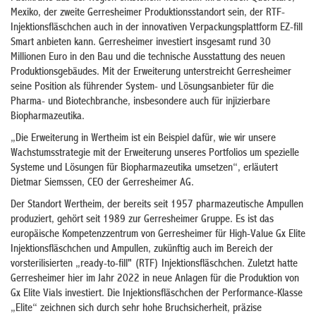
Mexiko, der zweite Gerresheimer Produktionsstandort sein, der RTF-
Injektionsfläschchen auch in der innovativen Verpackungsplattform EZ-fill
Smart anbieten kann. Gerresheimer investiert insgesamt rund 30
Millionen Euro in den Bau und die technische Ausstattung des neuen
Produktionsgebäudes. Mit der Erweiterung unterstreicht Gerresheimer
seine Position als führender System- und Lösungsanbieter für die
Pharma- und Biotechbranche, insbesondere auch für injizierbare
Biopharmazeutika.
„Die Erweiterung in Wertheim ist ein Beispiel dafür, wie wir unsere
Wachstumsstrategie mit der Erweiterung unseres Portfolios um spezielle
Systeme und Lösungen für Biopharmazeutika umsetzen“, erläutert
Dietmar Siemssen, CEO der Gerresheimer AG.
Der Standort Wertheim, der bereits seit 1957 pharmazeutische Ampullen
produziert, gehört seit 1989 zur Gerresheimer Gruppe. Es ist das
europäische Kompetenzzentrum von Gerresheimer für High-Value Gx Elite
Injektionsfläschchen und Ampullen, zukünftig auch im Bereich der
vorsterilisierten „ready-to-fill" (RTF) Injektionsfläschchen. Zuletzt hatte
Gerresheimer hier im Jahr 2022 in neue Anlagen für die Produktion von
Gx Elite Vials investiert. Die Injektionsfläschchen der Performance-Klasse
„Elite“ zeichnen sich durch sehr hohe Bruchsicherheit, präzise