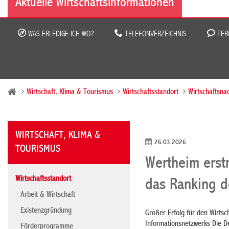
Aktuelle Wirtschaftsinformationen
WAS ERLEDIGE ICH WO?
TELEFONVERZEICHNIS
TER
Wirtschaft, Klima & Tourismus
Wirtschaftsstandort
Wirtschaftsna
WIRTSCHAFT, KLIMA &
26.03.2026
TOURISMUS
Wertheim erst
Wirtschaftsstandort
das Ranking de
Arbeit & Wirtschaft
Existenzgründung
Großer Erfolg für den Wirts
Informationsnetzwerks Die De
Förderprogramme