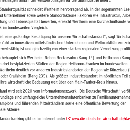
rieanlagen GmbH, der weltweit Anlagen für die Glasindustrie liefert.
Standortqualität schneidet Wertheim hervorragend ab. In der sogenannten Le
d Unternehmer sowie weitere Standortakteure Faktoren wie Infrastruktur, Arbe
ltung und Lebensqualität bewerten, erreicht Wertheim eine Durchschnittsnote v
 3 im bundesweiten Vergleich.
st eine großartige Bestätigung für unseren Wirtschaftsstandort“, sagt Wirtscha
e Zahl an innovativen mittelständischen Unternehmen und Weltmarktführern zei
werbsfähig ist und gleichzeitig von einer starken regionalen Vernetzung profiti
ch behauptet sich Wertheim. Neben Neckarsulm (Rang 14) und Heilbronn (Rang
 drei bestplatzierten Städten der Region Heilbronn-Franken im bundesweiten
t Wertheim deutlich vor anderen Industriestandorten der Region wie Künzelsau
oder Crailsheim (Rang 235). Als größter Industriestandort im nördlichen Teil 
t ihre wirtschaftliche Bedeutung weit über den Main-Tauber-Kreis hinaus.
land wird seit 2020 vom Informationsnetzwerk „Die Deutsche Wirtschaft“ veröff
 Grundlage sind umfangreiche Unternehmensdatenbanken zu Familienunternehm
ampions und führenden Mittelständlern sowie eine öffentliche Bewertung der
nale Akteure.
tandortranking gibt es im Internet unter
www.die-deutsche-wirtschaft.de/da
.