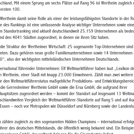
schland. Mit einem Sprung um sechs Plätze auf Rang 96 ist Wertheim zugleich 
 ersten 100.
Wertheim damit seine Rolle als einer der leistungsfähigsten Standorte in der R
e des Rankings ist eine umfassende Analyse wichtiger Unternehmen sowie ein
 Im Standortranking sind aktuell deutschlandweit 25.159 Unternehmen als bede
und den 4041 Städten zugeordnet, in denen sie ihren Sitz haben.
 die Struktur der Wertheimer Wirtschaft: 25 sogenannte Top-Unternehmen sind
reten. Dazu gehören neun große Familienunternehmen sowie 14 Unternehmen
00“, also der wichtigsten mittelständischen Unternehmen Deutschlands.
nternational führender Unternehmen: Elf Weltmarktführer haben laut „Lexikon d
in Wertheim, einer Stadt mit knapp 23.000 Einwohnern. Zählt man zwei weitere
r den Weltmarktführerstatus maßgebliche Produktions- und Entwicklungsbereic
 die Gerresheimer Wertheim GmbH sowie die Ersa GmbH, die aufgrund ihrer
auptsitzen zugeordnet werden – kommt der Standort auf insgesamt 13 Weltma
tschlandweiten Vergleich der Weltmarktführer-Standorte auf Rang 5 und auf A
 Essen – noch vor Metropolen wie Düsseldorf und Nürnberg sowie der Landesh
zählen zugleich zu den sogenannten Hidden Champions – international erfolg
hrer des deutschen Mittelstands, die öffentlich wenig bekannt sind. Ein Beispiel