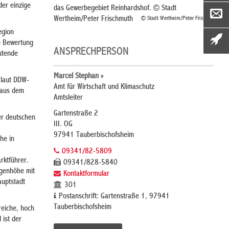
der einzige
das Gewerbegebiet Reinhardshof. © Stadt
Wertheim/Peter Frischmuth
© Stadt Wertheim/Peter Frischmuth
egion
e Bewertung
ANSPRECHPERSON
utende
Marcel Stephan »
 laut DDW-
Amt für Wirtschaft und Klimaschutz
 aus dem
Amtsleiter
Gartenstraße 2
er deutschen
III. OG
97941 Tauberbischofsheim
he in
09341/82-5809
rktführer.
09341/828-5840
ugenhöhe mit
Kontaktformular
auptstadt
301
Postanschrift: Gartenstraße 1, 97941
Tauberbischofsheim
reiche, hoch
 ist der