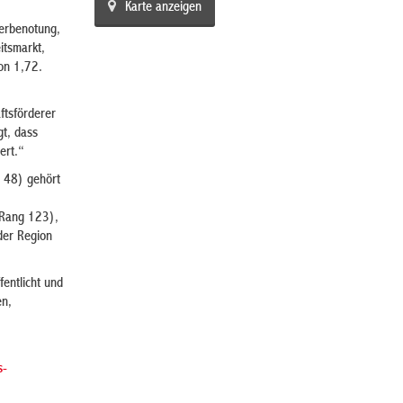
Karte anzeigen
serbenotung,
itsmarkt,
on 1,72.
ftsförderer
gt, dass
ert.“
 48) gehört
 (Rang 123),
der Region
entlicht und
en,
s-