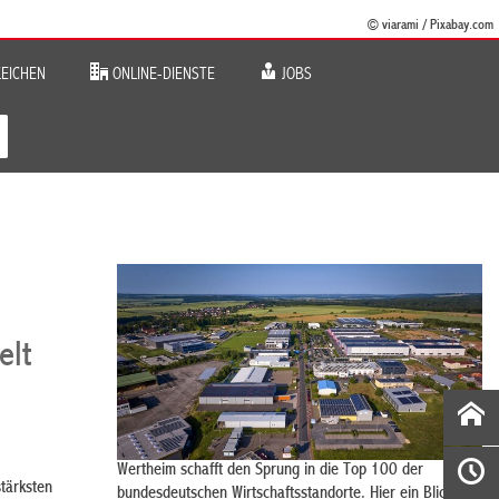
© viarami / Pixabay.com
EICHEN
ONLINE-DIENSTE
JOBS
elt
Wertheim schafft den Sprung in die Top 100 der
stärksten
bundesdeutschen Wirtschaftsstandorte. Hier ein Blick auf