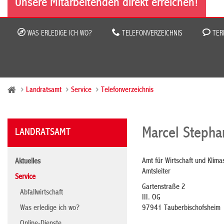
Unsere Mitarbeitenden direkt erreichen!
WAS ERLEDIGE ICH WO?
TELEFONVERZEICHNIS
TER
Landratsamt
Service
Telefonverzeichnis
Marcel Stepha
LANDRATSAMT
Amt für Wirtschaft und Klima
Aktuelles
Amtsleiter
Service
Gartenstraße 2
Abfallwirtschaft
III. OG
Was erledige ich wo?
97941 Tauberbischofsheim