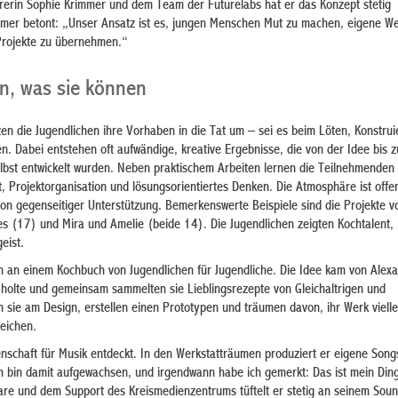
erin Sophie Krimmer und dem Team der Futurelabs hat er das Konzept stetig
immer betont: „Unser Ansatz ist es, jungen Menschen Mut zu machen, eigene W
Projekte zu übernehmen.“
en, was sie können
zen die Jugendlichen ihre Vorhaben in die Tat um – sei es beim Löten, Konstru
. Dabei entstehen oft aufwändige, kreative Ergebnisse, die von der Idee bis z
bst entwickelt wurden. Neben praktischem Arbeiten lernen die Teilnehmenden
 Projektorganisation und lösungsorientiertes Denken. Die Atmosphäre ist offe
on gegenseitiger Unterstützung. Bemerkenswerte Beispiele sind die Projekte v
es (17) und Mira und Amelie (beide 14). Die Jugendlichen zeigten Kochtalent,
eist.
n an einem Kochbuch von Jugendlichen für Jugendliche. Die Idee kam von Alexa
 holte und gemeinsam sammelten sie Lieblingsrezepte von Gleichaltrigen und
en sie am Design, erstellen einen Prototypen und träumen davon, ihr Werk vielle
eichen.
nschaft für Musik entdeckt. In den Werkstatträumen produziert er eigene Songs
h bin damit aufgewachsen, und irgendwann habe ich gemerkt: Das ist mein Ding
ware und dem Support des Kreismedienzentrums tüftelt er stetig an seinem Sound