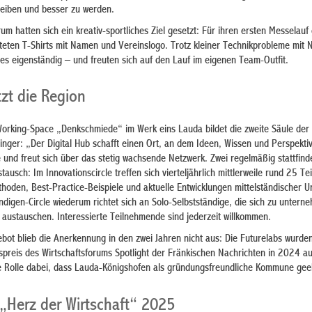
leiben und besser zu werden.
m hatten sich ein kreativ-sportliches Ziel gesetzt: Für ihren ersten Messelauf 
tteten T-Shirts mit Namen und Vereinslogo. Trotz kleiner Technikprobleme mit
lles eigenständig – und freuten sich auf den Lauf im eigenen Team-Outfit.
tzt die Region
Working-Space „Denkschmiede“ im Werk eins Lauda bildet die zweite Säule der 
nninger: „Der Digital Hub schafft einen Ort, an dem Ideen, Wissen und Perspekti
e und freut sich über das stetig wachsende Netzwerk. Zwei regelmäßig stattfin
ausch: Im Innovationscircle treffen sich vierteljährlich mittlerweile rund 25 T
oden, Best-Practice-Beispiele und aktuelle Entwicklungen mittelständischer 
ändigen-Circle wiederum richtet sich an Solo-Selbstständige, die sich zu untern
 austauschen. Interessierte Teilnehmende sind jederzeit willkommen.
bot blieb die Anerkennung in den zwei Jahren nicht aus: Die Futurelabs wurde
preis des Wirtschaftsforums Spotlight der Fränkischen Nachrichten in 2024 a
he Rolle dabei, dass Lauda-Königshofen als gründungsfreundliche Kommune gee
 „Herz der Wirtschaft“ 2025