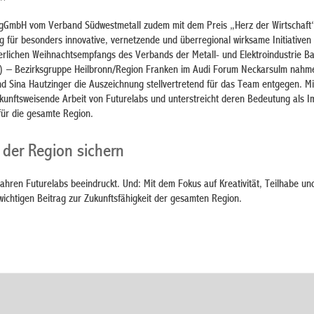
s gGmbH vom Verband Südwestmetall zudem mit dem Preis „Herz der Wirtschaf
 für besonders innovative, vernetzende und überregional wirksame Initiativen
erlichen Weihnachtsempfangs des Verbands der Metall- und Elektroindustrie B
) – Bezirksgruppe Heilbronn/Region Franken im Audi Forum Neckarsulm nahm
d Sina Hautzinger die Auszeichnung stellvertretend für das Team entgegen. Mi
ukunftsweisende Arbeit von Futurelabs und unterstreicht deren Bedeutung als 
ür die gesamte Region.
 der Region sichern
Jahren Futurelabs beeindruckt. Und: Mit dem Fokus auf Kreativität, Teilhabe un
 wichtigen Beitrag zur Zukunftsfähigkeit der gesamten Region.