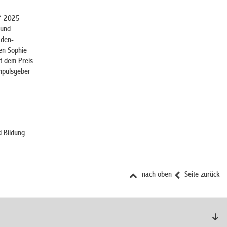
t“ 2025
 und
aden-
en Sophie
t dem Preis
Impulsgeber
d Bildung
nach oben
Seite zurück