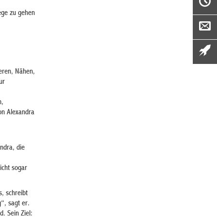
ege zu gehen
ieren, Nähen,
ur
n,
on Alexandra
ndra, die
icht sogar
, schreibt
“, sagt er.
. Sein Ziel: