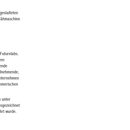
gestalteten
 Nähmaschine
Futurelabs.
ven
dende
eilnehmende,
Unternehmen
ehmerischen
n unter
usgezeichnet
hrt wurde.