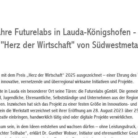
ahre Futurelabs in Lauda-Königshofen -
"Herz der Wirtschaft" von Südwestmeta
 mit dem Preis „Herz der Wirtschaft“ 2025 ausgezeichnet – einer Ehrung des
innovative, vernetzende und überregional wirksame Initiativen und Projekte.
ete in Lauda ein besonderer Ort seine Türen: die Futurelabs gGmbH. Die gemei
el, Jugendliche, Ehrenamtliche, Selbstständige und Unternehmen aus der Region
ren. Inzwischen hat sich das Projekt zu einer festen Größe im Innovations- und
llein die Werkstatt verzeichnet seit ihrer Eröffnung am 28. August 2023 über
eativ einbringen, handwerklich tätig sind oder digitale Projekte verwirklichen.
Raum sein, in dem Ideen entstehen und wachsen dürfen – ohne Leistungsdruck, 
hter Teilhabe“, erklärt Dr. Gunther Wobser, Initiator und ehrenamtlicher Gesc