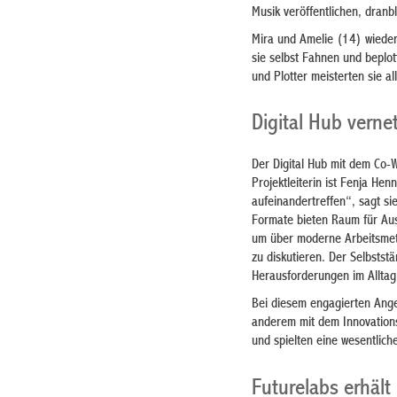
Musik veröffentlichen, dranb
Mira und Amelie (14) wiederu
sie selbst Fahnen und beplo
und Plotter meisterten sie a
Digital Hub verne
Der Digital Hub mit dem Co-
Projektleiterin ist Fenja He
aufeinandertreffen“, sagt si
Formate bieten Raum für Aust
um über moderne Arbeitsmeth
zu diskutieren. Der Selbstst
Herausforderungen im Alltag
Bei diesem engagierten Ange
anderem mit dem Innovations
und spielten eine wesentlic
Futurelabs erhält