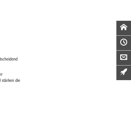
ntscheidend
er
 stärken die