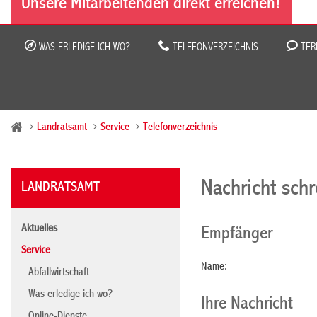
Unsere Mitarbeitenden direkt erreichen!
WAS ERLEDIGE ICH WO?
TELEFONVERZEICHNIS
TER
Landratsamt
Service
Telefonverzeichnis
Nachricht sch
LANDRATSAMT
Aktuelles
Empfänger
Service
Name:
Abfallwirtschaft
Was erledige ich wo?
Ihre Nachricht