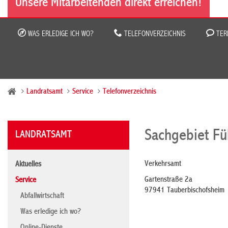
Unsere Mitarbeitenden direkt erreichen!
WAS ERLEDIGE ICH WO?
TELEFONVERZEICHNIS
TER
Landratsamt
Service
Telefonverzeichnis
Sachgebiet Fü
LANDRATSAMT
Verkehrsamt
Aktuelles
Gartenstraße 2a
Service
97941 Tauberbischofsheim
Abfallwirtschaft
Was erledige ich wo?