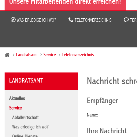
Unsere Mitarbeitenden direkt erreichen!
WAS ERLEDIGE ICH WO?
TELEFONVERZEICHNIS
TER
Landratsamt
Service
Telefonverzeichnis
Nachricht sch
LANDRATSAMT
Aktuelles
Empfänger
Service
Name:
Abfallwirtschaft
Was erledige ich wo?
Ihre Nachricht