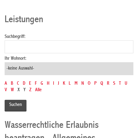
Leistungen
Suchbegriff:
Ihr Wohnort:
A
B
C
D
E
F
G
H
I
J
K
L
M
N
O
P
Q
R
S
T
U
V
W
X
Y
Z
Alle
Wasserrechtliche Erlaubnis