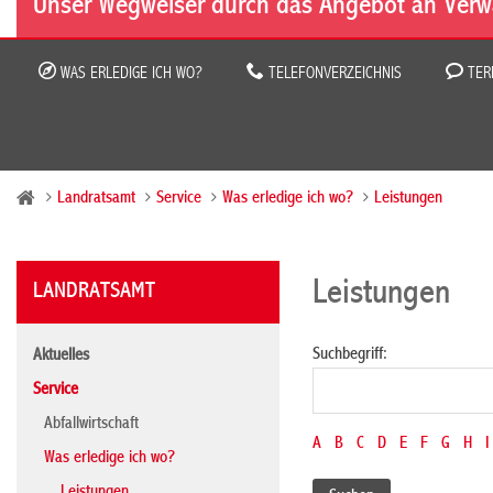
Unser Wegweiser durch das Angebot an Verw
WAS ERLEDIGE ICH WO?
TELEFONVERZEICHNIS
TER
Landratsamt
Service
Was erledige ich wo?
Leistungen
Leistungen
LANDRATSAMT
Suchbegriff:
Aktuelles
Service
Abfallwirtschaft
A
B
C
D
E
F
G
H
I
Was erledige ich wo?