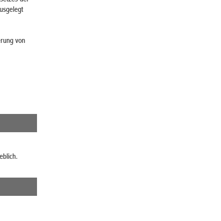
usgelegt
erung von
blich.