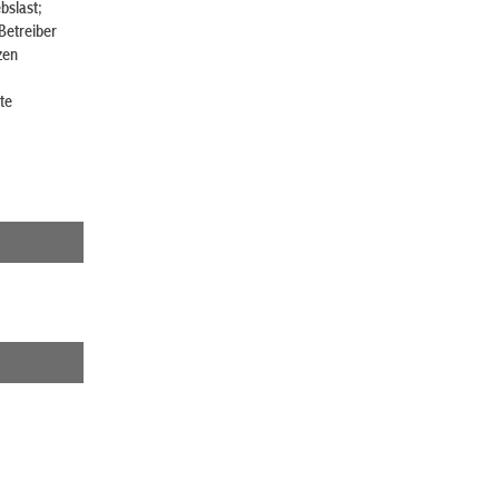
bslast;
Betreiber
zen
te