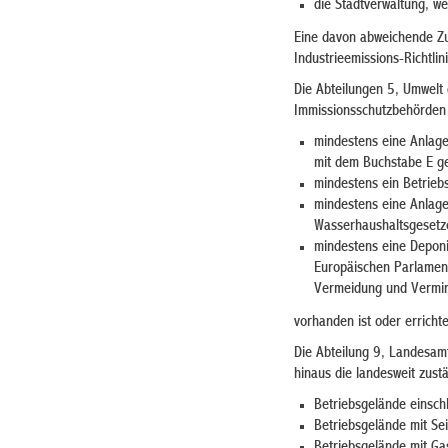
die Stadtverwaltung, we
Eine davon abweichende Zus
Industrieemissions-Richtli
Die Abteilungen 5, Umwelt
Immissionsschutzbehörden 
mindestens eine Anlage
mit dem Buchstabe E ge
mindestens ein Betrieb
mindestens eine Anlag
Wasserhaushaltsgesetze
mindestens eine Deponi
Europäischen Parlamen
Vermeidung und Vermin
vorhanden ist oder errichte
Die Abteilung 9, Landesamt
hinaus die landesweit zust
Betriebsgelände einschl
Betriebsgelände mit Se
Betriebsgelände mit Ga