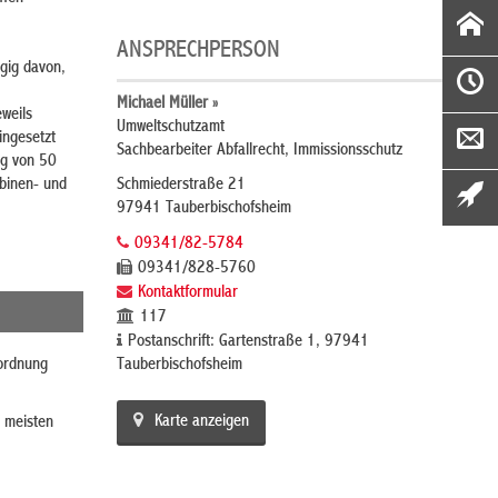
ANSPRECHPERSON
gig davon,
Michael Müller »
weils
Umweltschutzamt
ingesetzt
Sachbearbeiter Abfallrecht, Immissionsschutz
ng von 50
binen- und
Schmiederstraße 21
97941 Tauberbischofsheim
09341/82-5784
09341/828-5760
Kontaktformular
117
Postanschrift: Gartenstraße 1, 97941
rordnung
Tauberbischofsheim
Karte anzeigen
n meisten