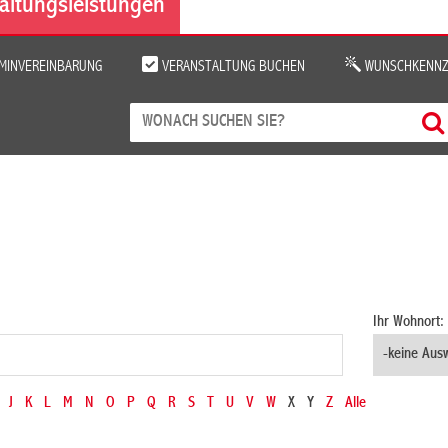
altungsleistungen
MINVEREINBARUNG
VERANSTALTUNG BUCHEN
WUNSCHKENNZ
Ihr Wohnort:
J
K
L
M
N
O
P
Q
R
S
T
U
V
W
X
Y
Z
Alle