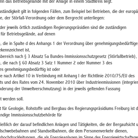
nn das Betriebsgelände mit der Anlage in einem Stadtkreis liegt.
tändigkeit gilt in folgenden Fällen, zum Beispiel bei Betrieben, die der europ
nie, der Störfall-Verordnung oder dem Bergrecht unterliegen:
 der
jeweils örtlich zuständigen Regierungspräsidien sind die zuständigen
für Betriebsgelände, auf denen
, die in Spalte d des Anhangs 1 der Verordnung über genehmigungsbedürftig
kennzeichnet ist,
sbereich nach § 3 Absatz 5a Bundes-Immissionsschutzgesetz (Störfallbetrieb),
e, die nach § 60 Absatz 3 Satz 1 Nummer 2 oder Nummer 3 des
s genehmigungsbedürftig ist oder
e nach Artikel 10 in Verbindung mit Anhang I der Richtlinie 2010/75/EU des
ts und des Rates vom 24. November 2010 über Industrieemissionen (integrier
derung der Umweltverschmutzung) in der jeweils geltenden Fassung
t werden soll.
 für Geologie, Rohstoffe und Bergbau des Regierungspräsidiums Freiburg ist 
ändige Immissionsschutzbehörde für
ießlich der darauf befindlichen Anlagen und Tätigkeiten, die der Bergaufsicht u
ilschwebebahnen und Standseilbahnen, die dem Personenverkehr dienen,
shochdruckleitungen, die als Energieanlagen im Sinne des Energiewirtschaftsge