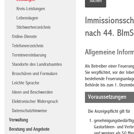
Leistungen
Kreis-Leistungen
Lebenslagen
Immissionssch
Stichwortverzeichnis
nach 44. BIm
Online-Dienste
Telefonverzeichnis
Allgemeine Infor
Terminvereinbarung
Standorte des Landratsamtes
Als Betreiber einer Feuerun
Sie verpflichtet, vor der In
Broschüren und Formulare
bestehende Feuerungsanlage
Leichte Sprache
Behörde bis zum 1. Dezemb
Ideen und Beschwerden
Voraussetzungen
Elektronischer Widerspruch
Datenschutzhinweise
Die Anzeigepflicht gilt für
Verwaltung
genehmigungsbedürftig
Gasturbinen- und Verb
Beratung und Angebote
und weniger als 50 Meg