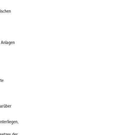
äischen
e Anlagen
te
darüber
nterliegen,
setzes der