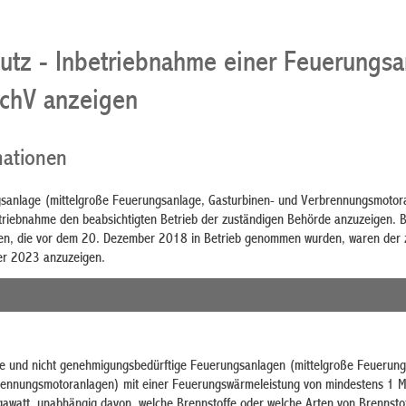
utz - Inbetriebnahme einer Feuerungsa
SchV anzeigen
mationen
gsanlage (mittelgroße Feuerungsanlage, Gasturbinen- und Verbrennungsmotor
betriebnahme den beabsichtigten Betrieb der zuständigen Behörde anzuzeigen. B
n, die vor dem 20. Dezember 2018 in Betrieb genommen wurden, waren der 
er 2023 anzuzeigen.
e und nicht genehmigungsbedürftige Feuerungsanlagen (mittelgroße Feuerung
rennungsmotoranlagen) mit einer Feuerungswärmeleistung von mindestens 1 
awatt, unabhängig davon, welche Brennstoffe oder welche Arten von Brennsto