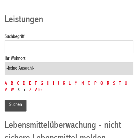
Leistungen
Suchbegriff:
Ihr Wohnort:
A
B
C
D
E
F
G
H
I
J
K
L
M
N
O
P
Q
R
S
T
U
V
W
X
Y
Z
Alle
Lebensmittelüberwachung - nicht