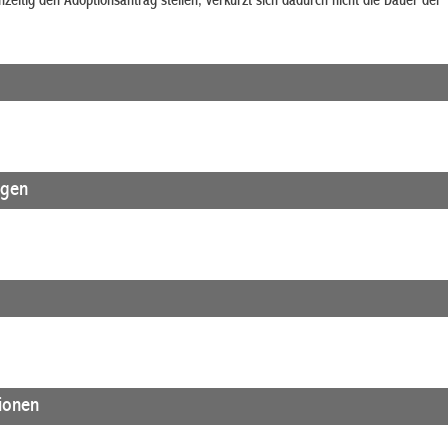
zeitig den Adoptionsantrag stellen, verkürzt sich dadurch nicht die Dauer der
agen
tionen