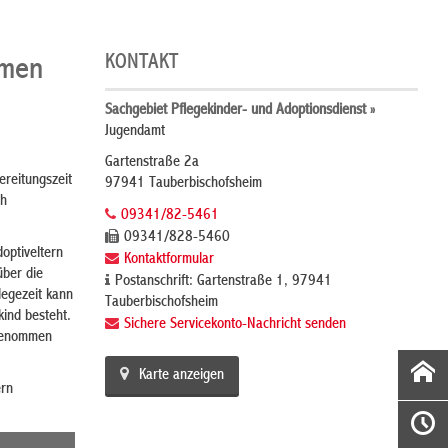
KONTAKT
hmen
Sachgebiet Pflegekinder- und Adoptionsdienst »
Jugendamt
Gartenstraße 2a
ereitungszeit
97941 Tauberbischofsheim
ch
09341/82-5461
09341/828-5460
doptiveltern
Kontaktformular
über die
Postanschrift: Gartenstraße 1, 97941
flegezeit kann
Tauberbischofsheim
kind besteht.
Sichere Servicekonto-Nachricht senden
ngenommen
Karte anzeigen
ern