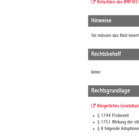
Bröschüre des BMFSFJ E
Hinweise
Sie müssen das Kind inner
Rechtsbehelf
keine
Rechtsgrundlage
Bürgerliches Gesetzbu
§ 1744
Probezeit
§ 1751
Wirkung der elte
§ 8 folgende Adoptions