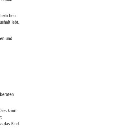
terlichen
shalt lebt.
gen und
 beraten
Dies kann
t
ss das Kind