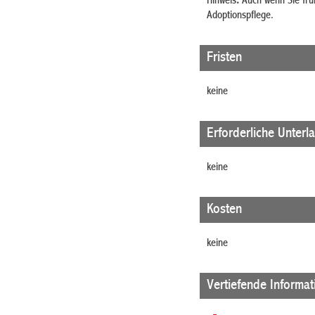
Hinweis
:
Auch wenn Sie früh
Adoptionspflege.
Fristen
keine
Erforderliche Unterl
keine
Kosten
keine
Vertiefende Informa