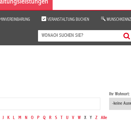
altungsleistungen
MINVEREINBARUNG
VERANSTALTUNG BUCHEN
WUNSCHKENNZ
Ihr Wohnort:
J
K
L
M
N
O
P
Q
R
S
T
U
V
W
X
Y
Z
Alle