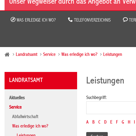
Unser Wegweiser durch das Angebot an Verw
WAS ERLEDIGE ICH WO?
TELEFONVERZEICHNIS
TER
Landratsamt
Service
Was erledige ich wo?
Leistungen
Leistungen
LANDRATSAMT
Suchbegriff:
Aktuelles
Service
Abfallwirtschaft
A
B
C
D
E
F
G
H
I
Was erledige ich wo?