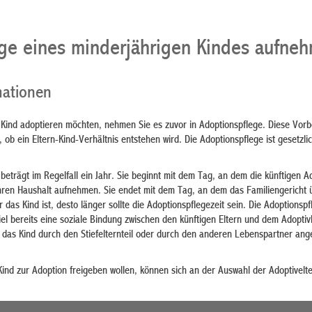
ge eines minderjährigen Kindes aufne
mationen
 Kind adoptieren möchten, nehmen Sie es zuvor in Adoptionspflege. Diese Vorb
, ob ein Eltern-Kind-Verhältnis entstehen wird. Die Adoptionspflege ist gesetzli
 beträgt im Regelfall ein Jahr. Sie beginnt mit dem Tag, an dem die künftigen A
ihren Haushalt aufnehmen. Sie endet mit dem Tag, an dem das Familiengericht 
r das Kind ist, desto länger sollte die Adoptionspflegezeit sein. Die Adoptionsp
el bereits eine soziale Bindung zwischen den künftigen Eltern und dem Adoptiv
n das Kind durch den Stiefelternteil oder durch den anderen Lebenspartner a
r Kind zur Adoption freigeben wollen, können sich an der Auswahl der Adoptivelt