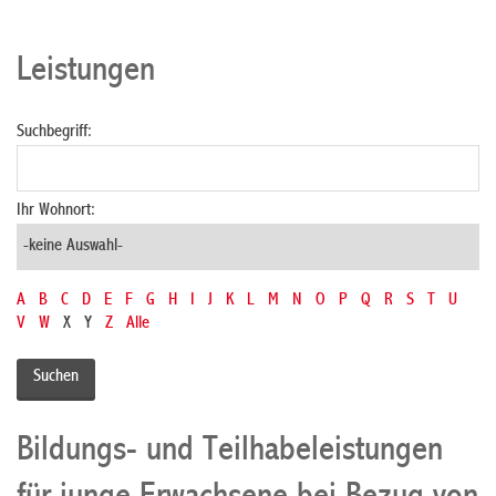
Leistungen
Suchbegriff:
Ihr Wohnort:
A
B
C
D
E
F
G
H
I
J
K
L
M
N
O
P
Q
R
S
T
U
V
W
X
Y
Z
Alle
Bildungs- und Teilhabeleistungen