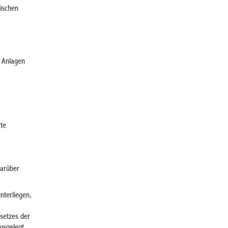
äischen
e Anlagen
te
darüber
nterliegen,
setzes der
usgelegt