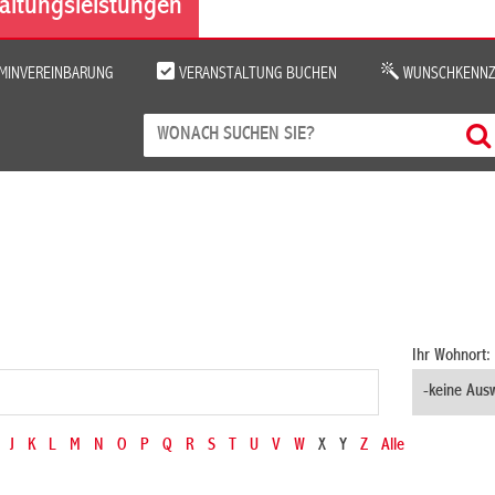
altungsleistungen
MINVEREINBARUNG
VERANSTALTUNG BUCHEN
WUNSCHKENNZ
Ihr Wohnort:
J
K
L
M
N
O
P
Q
R
S
T
U
V
W
X
Y
Z
Alle