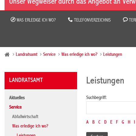
Unser Wegweiser durch das Angebot an Verw
WAS ERLEDIGE ICH WO?
TELEFONVERZEICHNIS
TER
Landratsamt
Service
Was erledige ich wo?
Leistungen
Leistungen
LANDRATSAMT
Suchbegriff:
Aktuelles
Service
Abfallwirtschaft
A
B
C
D
E
F
G
H
I
Was erledige ich wo?