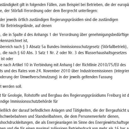
tändigkeit gilt in folgenden Fällen, zum Beispiel bei Betrieben, die der europ
nie, der Störfall-Verordnung oder dem Bergrecht unterliegen:
 der
jeweils örtlich zuständigen Regierungspräsidien sind die zuständigen
für Betriebsgelände, auf denen
, die in Spalte d des Anhangs 1 der Verordnung über genehmigungsbedürftig
kennzeichnet ist,
sbereich nach § 3 Absatz 5a Bundes-Immissionsschutzgesetz (Störfallbetrieb),
, die nach § 60 Abs. 3 Satz 1 Nr. 2 oder Nr. 3 des Wasserhaushaltsgesetzes
ist oder
e nach Artikel 10 in Verbindung mit Anhang I der Richtlinie 2010/75/EU des
ts und des Rates vom 24. November 2010 über Industrieemissionen (integrier
derung der Umweltverschmutzung) in der jeweils geltenden Fassung
t werden soll.
 für Geologie, Rohstoffe und Bergbau des Regierungspräsidiums Freiburg ist 
ändige Immissionsschutzbehörde für
ießlich der darauf befindlichen Anlagen und Tätigkeiten, die der Bergaufsicht u
ilschwebebahnen und Standseilbahnen, die dem Personenverkehr dienen,
shochdruckleitungen, die als Energieanlagen im Sinne des Energiewirtschaftsge
nen und die für einen maximal zulässigen Betriebsdruck von mehr als 16 bar a