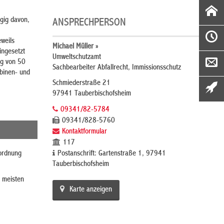
gig davon,
ANSPRECHPERSON
weils
Michael Müller »
ingesetzt
Umweltschutzamt
ng von 50
Sachbearbeiter Abfallrecht, Immissionsschutz
binen- und
Schmiederstraße 21
97941 Tauberbischofsheim
09341/82-5784
09341/828-5760
Kontaktformular
117
rordnung
Postanschrift: Gartenstraße 1, 97941
Tauberbischofsheim
n meisten
Karte anzeigen