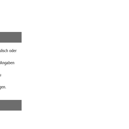
lisch oder
e Angaben
u
gen.