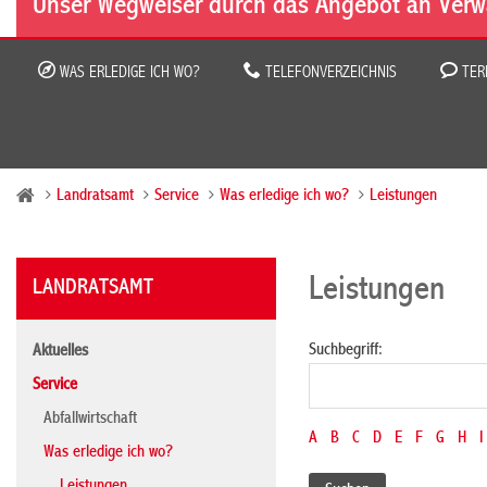
Unser Wegweiser durch das Angebot an Verw
WAS ERLEDIGE ICH WO?
TELEFONVERZEICHNIS
TER
Landratsamt
Service
Was erledige ich wo?
Leistungen
Leistungen
LANDRATSAMT
Suchbegriff:
Aktuelles
Service
Abfallwirtschaft
A
B
C
D
E
F
G
H
I
Was erledige ich wo?