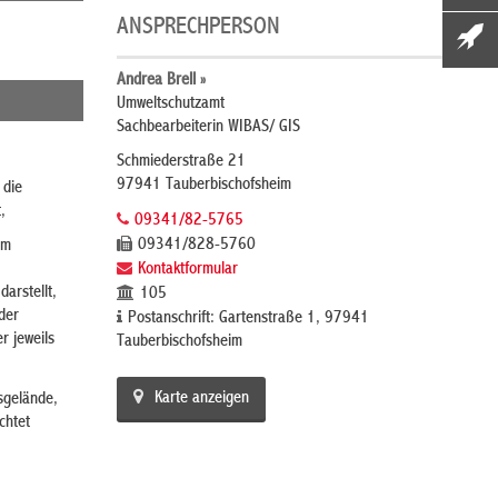
ANSPRECHPERSON
Andrea Brell »
Umweltschutzamt
Sachbearbeiterin WIBAS/ GIS
Schmiederstraße 21
97941 Tauberbischofsheim
 die
,
09341/82-5765
09341/828-5760
em
Kontaktformular
arstellt,
105
der
Postanschrift: Gartenstraße 1, 97941
r jeweils
Tauberbischofsheim
Karte anzeigen
sgelände,
chtet