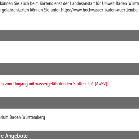
önnen Sie auch beim Kartendienst der Landesanstalt für Umwelt Baden-Würt
rgefahrenkarten können Sie unter https://www.hochwasser.baden-wuerttember
en zum Umgang mit wassergefährdenden Stoffen 1 2 (AwSV)
erium Baden-Württemberg
re Angebote