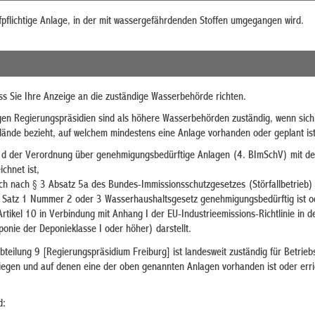
fpflichtige Anlage, in der mit wassergefährdenden Stoffen umgegangen wird.
ass Sie Ihre Anzeige an die zuständige Wasserbehörde richten.
digen Regierungspräsidien sind als höhere Wasserbehörden zuständig, wenn sich
lände bezieht, auf welchem mindestens eine Anlage vorhanden oder geplant ist
e d der Verordnung über genehmigungsbedürftige Anlagen (4. BImSchV) mit d
chnet ist,
ch nach § 3 Absatz 5a des Bundes-Immissionsschutzgesetzes (Störfallbetrieb) d
3 Satz 1 Nummer 2 oder 3 Wasserhaushaltsgesetz genehmigungsbedürftig ist o
rtikel 10 in Verbindung mit Anhang I der EU-Industrieemissions-Richtlinie in de
onie der Deponieklasse I oder höher) darstellt.
bteilung 9 [Regierungspräsidium Freiburg] ist landesweit zuständig für Betrieb
liegen und auf denen eine der oben genannten Anlagen vorhanden ist oder erri
d: