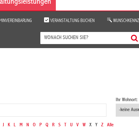
altungsleistungen
MINVEREINBARUNG
VERANSTALTUNG BUCHEN
WUNSCHKENNZ
Ihr Wohnort:
J
K
L
M
N
O
P
Q
R
S
T
U
V
W
X
Y
Z
Alle