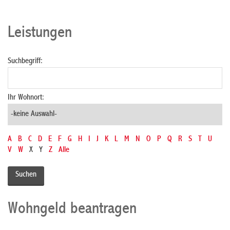
Leistungen
Suchbegriff:
Ihr Wohnort:
A
B
C
D
E
F
G
H
I
J
K
L
M
N
O
P
Q
R
S
T
U
V
W
X
Y
Z
Alle
Wohngeld beantragen