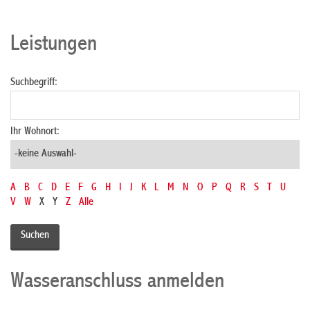
Leistungen
Suchbegriff:
Ihr Wohnort:
A
B
C
D
E
F
G
H
I
J
K
L
M
N
O
P
Q
R
S
T
U
V
W
X
Y
Z
Alle
Wasseranschluss anmelden