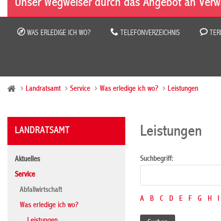
Unser Wegweiser durch das Angebot an Verw
WAS ERLEDIGE ICH WO?
TELEFONVERZEICHNIS
TER
Landratsamt
Service
Was erledige ich wo?
Leistungen
Leistungen
LANDRATSAMT
Suchbegriff:
Aktuelles
Service
Abfallwirtschaft
A
B
C
D
E
F
G
H
I
Was erledige ich wo?