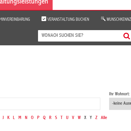
altungsleistungen
MINVEREINBARUNG
VERANSTALTUNG BUCHEN
WUNSCHKENNZ
Ihr Wohnort:
J
K
L
M
N
O
P
Q
R
S
T
U
V
W
X
Y
Z
Alle