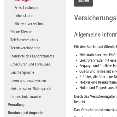
Leistungen
Kreis-Leistungen
Lebenslagen
Versicherungs
Stichwortverzeichnis
Online-Dienste
Allgemeine Infor
Telefonverzeichnis
Für den Betrieb auf öffentli
Terminvereinbarung
Kleinkrafträder, wie Mof
Standorte des Landratsamtes
Elektrofahrräder mit ein
Broschüren und Formulare
Segways und ähnliche Mob
Quads und Trikes mit ei
Leichte Sprache
E-Roller, die über eine 
Ideen und Beschwerden
Motorisierte Krankenfahr
Mofas und Mopeds aus DD
Elektronischer Widerspruch
Durch das Versicherungskenn
Datenschutzhinweise
besteht.
Verwaltung
Das Versicherungskennzeichen
Beratung und Angebote