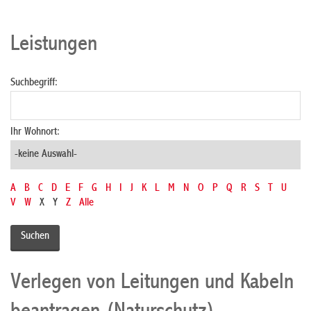
Leistungen
Suchbegriff:
Ihr Wohnort:
A
B
C
D
E
F
G
H
I
J
K
L
M
N
O
P
Q
R
S
T
U
V
W
X
Y
Z
Alle
Verlegen von Leitungen und Kabeln