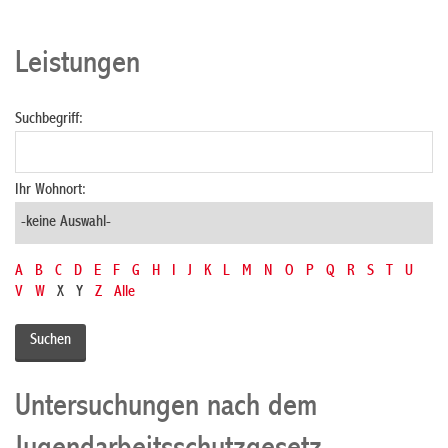
Leistungen
Suchbegriff:
Ihr Wohnort:
A
B
C
D
E
F
G
H
I
J
K
L
M
N
O
P
Q
R
S
T
U
V
W
X
Y
Z
Alle
Untersuchungen nach dem